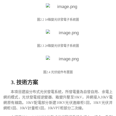
圖
2.2 1#箱變光伏發電子系統圖
圖
2.3 2#箱變光伏發電子系統圖
圖
2.4 光伏組件布置圖
3.
技術方案
本項目
建設
分布式
光伏發電系統
，所發電量為
自發自用
、
余電上
網
的模式，光伏發電經逆變器、箱變升壓至
10kV
，并網接入
10kV
電
網原有線路。
10kV
配電部分新建
10KV
光伏進線柜
1
回，
10kV
光伏并
網柜
1
回、
10kV
計量柜
1
回，
10kVPT
柜部分二次線。