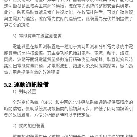
速切斷孤島區域與主電網的連接，確保電力系統的整體安全與穩定。
此外，防孤島裝置還具備自恢復功能，在故障排除后，可以自動恢復
與主電網的連接，確保電力供應的連續性，此裝置為光伏并網提供了
更安全的環境。
3
）電能質量在線監測裝置
電能質量在線監測裝置是一種用于實時監測和分析電力系統中電
能質量的高科技設備。其主要功能包括對電壓、電流、頻率、諧波、
閃變、波動等關鍵電能質量參數進行精確測量和記錄。裝置能夠及時
識別出電能質量問題，如電壓波動、諧波污染及瞬態電壓等，從而為
電力用戶提供有效的改進建議。
3.2.
運動通訊設備
1
）對時裝置
全球定位系統（
GPS
）和中國的北斗導航系統通過提供高精度的
時間信號，幫助系統實現設備間的協調與同步，降低了因時間誤差引
發的故障風險，方便分析問題時可以準確定位。
2
）縱向加密裝置
縱向加密裝置提升了數據上傳的安全性。通過采用先進的加密技