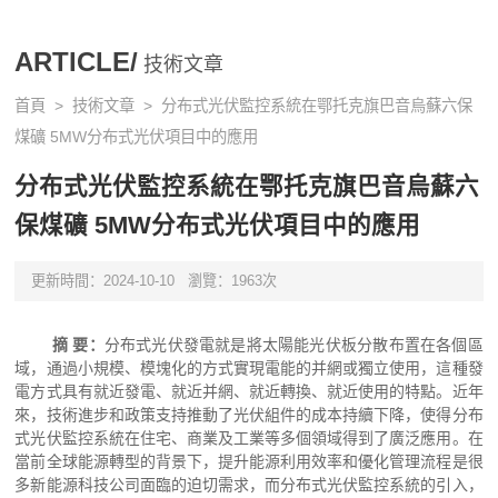
ARTICLE/
技術文章
首頁
>
技術文章
> 分布式光伏監控系統在鄂托克旗巴音烏蘇六保
煤礦 5MW分布式光伏項目中的應用
分布式光伏監控系統在鄂托克旗巴音烏蘇六
保煤礦 5MW分布式光伏項目中的應用
更新時間：2024-10-10
瀏覽：1963次
摘
要：
分布式光伏發電就是將太陽能光伏板分散布置在各個區
域，通過小規模、模塊化的方式實現電能的并網或獨立使用
，
這種發
電方式具有就近發電、就近并網、就近轉換、就近使用的特點
。近年
來，技術進步和政策支持推動了光伏組件的成本持續下降，使得分布
式光伏監控系統在住宅、商業及工業等多個領域得到了廣泛應用。在
當前全球能源轉型的背景下，提升能源利用效率和優化管理流程是很
多新能源科技公司面臨的迫切需求，而分布式光伏監控系統的引入，