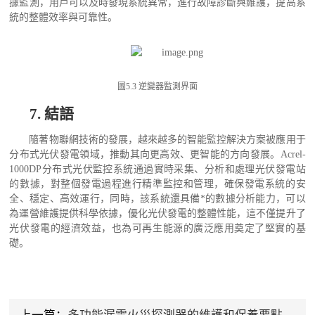
據監測，用戶可以及時發現系統異常，進行故障診斷與維護，提高系
統的整體效率與可靠性。
圖
5.3 逆變器監測界面
7.
結語
隨著物聯網技術的發展，越來越多的智能監控解決方案被應用于
分布式光伏發電領域，推動其向更高效、更智能的方向發展。
Acrel-
1000DP
分布式光伏監控系統通過實時采集、分析和處理光伏發電站
的數據，對整個發電過程進行精準監控和管理，確保發電系統的安
全、穩定、高效運行
，同時，該系統還具備*的數據分析能力，可以
為運營維護提供科學依據，優化光伏發電的整體性能，這不僅提升了
光伏發電的經濟效益，也為可再生能源的廣泛應用奠定了堅實的基
礎。