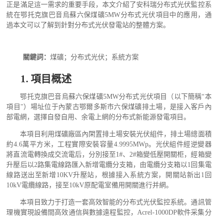
正是滿足這一需求的重要手段，本文介紹了安科瑞分布式光伏監控系
統在鄂托克旗巴音烏蘇六保煤礦
5MW
分布式光伏項目中的應用，通
過本文可以了解到針對分布式光伏發電站的整體方案。
關鍵詞：
煤礦；
分布式光伏
；
系統方案
1.
項目概述
鄂托克旗巴音烏蘇六保煤礦
5MW
分布式光伏項目（以下簡稱“本
項目"）場址位于內蒙古鄂爾多斯市六保煤礦排土場，是接入客戶內
部電網，選擇自發自用、余電上網的分布式新能源發電項目。
本項目利用煤礦廠區內閑置排土場安裝光伏組件，排土場總面積
約
4.6
萬平方米，工程實際安裝容量
4.9995MWp
。光伏組件經逆變器
將直流電轉換成交流電后，分別接至
1#
、
2#
箱變低壓開關柜，經箱變
升壓后以
2
路集電線路匯入新增電纜分支箱，由電纜分支箱以
1
回集電
線路送出至新增
10KV
升壓站，根據接入系統方案，開關站新出
1
回
10kV
電纜線路，接至
10kV
原配電室備用開關進行并網。
本項目致力于打造一套高效智能的分布式光伏監控系統。通訊管
理機實現設備間高效通信與數據遠程監控，
Acrel-1000DP
軟件采集分