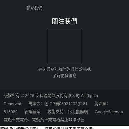
聯系我們
關注我們
歡迎您關注我們的微信公眾號
了解更多信息
版權所有 © 2026 安科瑞電氣股份有限公司 All Rights
Reserved
備案號：滬ICP備05031232號-81
總流量：
813989
管理登陸
技術支持：
化工儀器網
GoogleSitemap
電瓶車充電樁、電動汽車充電樁禁止非法改裝!