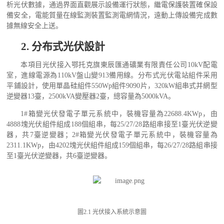
析光伏數據，通過界面直觀展示設備運行狀態，繼電保護裝置確保設
備安全，電能質量在線監測裝置監測電網情況，遠動上傳設備完成數
據無線安全上送。
2.
分布式光伏設計
本項目光伏接入鄂托克旗東辰匯通礦業有限責任公司
10kV配電
室，
進線電源為
110kV
盤山變
913
備用線。分布式光伏電站組件采用
平鋪設計，使用單晶硅組件
550Wp
組件
9090
片，
320kW
組串式并網型
逆變器
13
臺，
2500kVA
變壓器
2
臺，總容量為
5000kVA
。
1#
箱變光伏發電子單元系統中，裝機容量為
22688.4KWp
，由
4888
塊光伏組件組成
188
個組串，每
25/27/28
路組串接至
1
臺光伏逆變
器，共
7
臺逆變器；
2#
箱變光伏發電子單元系統中，裝機容量為
2311.1KWp
，由
4202
塊光伏組件組成
159
個組串，每
26/27/28
路組串接
至
1
臺光伏逆變器，共
6
臺逆變器。
圖
2.1 光伏接入系統示意圖