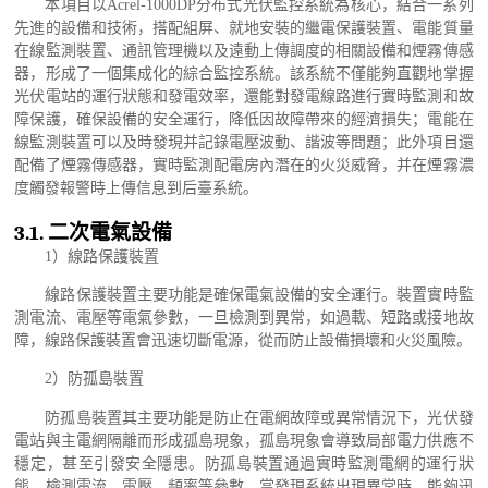
本項目以
Acrel-1000DP
分布式光伏監控系統為核心，結合一系列
先進的設備和技術，搭配組屏、就地安裝的繼電保護裝置、電能質量
在線監測裝置、通訊管理機以及遠動上傳調度的相關設備和煙霧傳感
器，形成了一個集成化的綜合監控系統。該系統不僅能夠直觀地掌握
光伏電站的運行狀態和發電效率，還能對發電線路進行實時監測和故
障保護，確保設備的安全運行，降低因故障帶來的經濟損失；電能在
線監測裝置可以及時發現并記錄電壓波動、諧波等問題；此外項目還
配備了煙霧傳感器，實時監測配電房內潛在的火災威脅，并在煙霧濃
度觸發報警時上傳信息到后臺系統。
3.1.
二次電氣設備
1
）線路保護裝置
線路保護裝置主要功能是確保電氣設備的安全運行。裝置實時監
測電流、電壓等電氣參數，一旦檢測到異常，如過載、短路或接地故
障，線路保護裝置會迅速切斷電源，從而防止設備損壞和火災風險。
2
）防孤島裝置
防孤島裝置其主要功能是防止在電網故障或異常情況下，光伏發
電站與主電網隔離而形成孤島現象，孤島現象會導致局部電力供應不
穩定，甚至引發安全隱患。防孤島裝置通過實時監測電網的運行狀
態，檢測電流、電壓、頻率等參數，當發現系統出現異常時，能夠迅