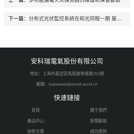
上一篇：
多功能漏電火災探測器的維護和保養要點
下一篇：
分布式光伏監控系統在和光同程一期 屋頂分布式光伏發電項目中的應用
安科瑞電氣股份有限公司
地址：上海市嘉定區馬陸鎮育綠路253號
郵箱：baiweiwei@email.acrel.cn
快速鏈接
首頁
關于我們
產品中心
新聞動態
技術文章
成功案例