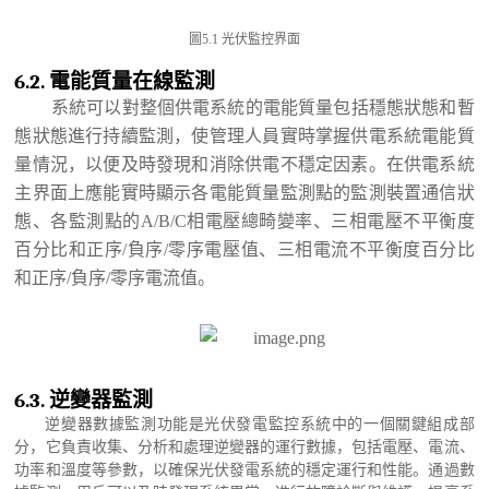
圖
5.1 光伏監控界面
6.2.
電能質量在線監測
系統可以對整個供電系統的電能質量包括穩態狀態和暫
態狀態進行持續監測，使管理人員實時掌握供電系統電能質
量情況，以便及時發現和消除供電不穩定因素。在供電系統
主界面上應能實時顯示各電能質量監測點的監測裝置通信狀
態、各監測點的
A/B/C
相電壓總畸變率、三相電壓不平衡度
百分比和正序
/
負序
/
零序電壓值、三相電流不平衡度百分比
和正序
/
負序
/
零序電流值。
6.3.
逆變器監測
逆變器數據監測功能是光伏發電監控系統中的一個關鍵組成部
分，它負責收集、分析和處理逆變器的運行數據，包括電壓、電流、
功率和溫度等參數，以確保光伏發電系統的穩定運行和性能。通過數